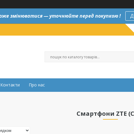
оже змінюватися — уточнюйте перед покупкою !
Д
Контакти
Про нас
Смартфони ZTE (C