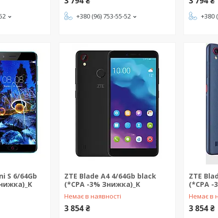
3 794 ₴
3 794 ₴
-52
+380 (96) 753-55-52
+380 
ni S 6/64Gb
ZTE Blade A4 4/64Gb black
ZTE Bla
Знижка)_K
(*CPA -3% Знижка)_K
(*CPA -
Немає в наявності
Немає в 
3 854 ₴
3 854 ₴