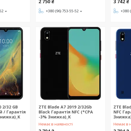
2 750 ₴
3 742 ₴
-52
+380 (96) 753-55-52
+380 
0 2/32 GB
ZTE Blade A7 2019 2/32Gb
ZTE Bla
й / Гарантія
Black Гарантія NFC (*CPA
NFC Гар
Знижка)_K
-3% Знижка)_K
Знижка
Немає в наявності
Немає в 