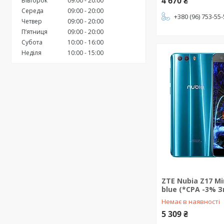
4 670 ₴
Вівторок
09:00
20:00
Середа
09:00
20:00
+380 (96) 753-55
Четвер
09:00
20:00
Пʼятниця
09:00
20:00
Субота
10:00
16:00
Неділя
10:00
15:00
ZTE Nubia Z17 Mi
blue (*CPA -3% 
Немає в наявності
5 309 ₴