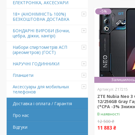
ЕЛЕКТРОНІКА, АКСЕСУАРИ
–5%
18+ (АНОНІМНІСТЬ 100%)
БЕЗКОШТОВНА ДОСТАВКА
БОНДАРНІ ВИРОБИ (Бочки,
цебра, діжки, хангірі)
Набори спиртометрів АСП
(ареометров) (ГОСТ)
НАРУЧНІ ГОДИННИКИ
Планшети
Залишилось 
Аксессуары для мобильных
Z17215
телефонов
ZTE Nubia Neo 3
12/256GB Gray Га
Доставка і оплата / Гарантія
(*CPA -3% Знижк
В наявності
Про нас
12 500 ₴
Відгуки
11 883 ₴