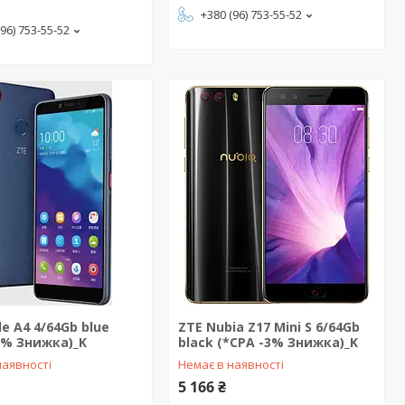
+380 (96) 753-55-52
(96) 753-55-52
de A4 4/64Gb blue
ZTE Nubia Z17 Mini S 6/64Gb
3% Знижка)_K
black (*CPA -3% Знижка)_K
наявності
Немає в наявності
5 166 ₴