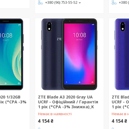
+380 (96) 753-55-52
+380 
020 1/32GB
ZTE Blade A3 2020 Gray UA
ZTE Bla
рік (*CPA -3%
UCRF - Офіційний / Гарантія
UCRF - 
1 рік (*CPA -3% Знижка)_K
1 рік (
Немає в наявності
Немає в 
4 154 ₴
4 154 ₴