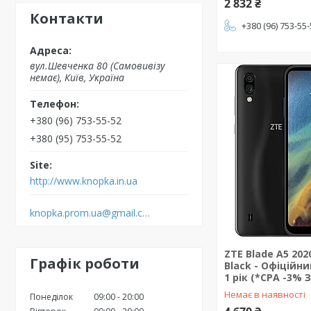
2 832 ₴
Контакти
+380 (96) 753-55
вул.Шевченка 80 (Самовивізу
немає), Київ, Україна
+380 (96) 753-55-52
+380 (95) 753-55-52
http://www.knopka.in.ua
knopka.prom.ua@gmail.com
ZTE Blade A5 202
Графік роботи
Black - Офіційни
1 рік (*CPA -3% 
Немає в наявності
Понеділок
09:00
20:00