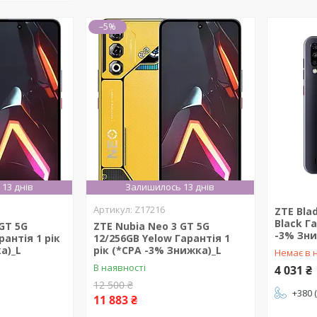
–5%
13 днів
Залишилось 13 днів
Z17216
ZTE Bla
Black Га
 GT 5G
ZTE Nubia Neo 3 GT 5G
-3% Зни
рантія 1 рік
12/256GB Yelow Гарантія 1
а)_L
рік (*CPA -3% Знижка)_L
Немає в 
В наявності
4 031 ₴
12 500 ₴
+380 
11 883 ₴