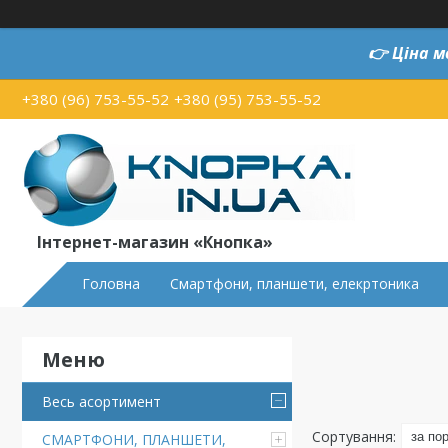
👉
Ціна м
+380 (96) 753-55-52
+380 (95) 753-55-52
Інтернет-магазин «Кнопка»
Головна
Смартфони, планшети, елекртоника
Весь асортимент
СМАРТФОНИ, ПЛАНШЕТИ,