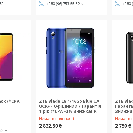
-52
+380 (96) 753-55-52
+380 
ack (*CPA
ZTE Blade L8 1/16Gb Blue UA
ZTE Bla
UCRF - Офіційний / Гарантія
Гаранті
1 рік (*CPA -3% Знижка)_K
Знижка
Немає в наявності
Немає в 
2 832,50 ₴
2 750 ₴
-52