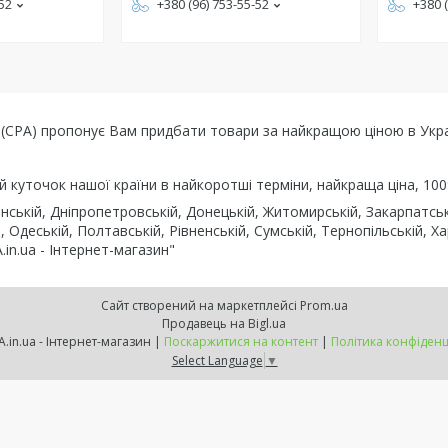
-52
+380 (96) 753-55-52
+380 
 (CPA) пропонує Вам придбати товари за найкращою ціною в Украї
ий куточок нашої країни в найкоротші терміни, найкраща ціна, 100
ській, Дніпропетровській, Донецькій, Житомирській, Закарпатській
, Одеській, Полтавській, Рівненській, Сумській, Тернопільській, Ха
in.ua - Інтернет-магазин"
Сайт створений на маркетплейсі
Prom.ua
Продавець на Bigl.ua
KNOPKA.in.ua - Інтернет-магазин |
Поскаржитися на контент
|
Політика конфіденц
Select Language
▼