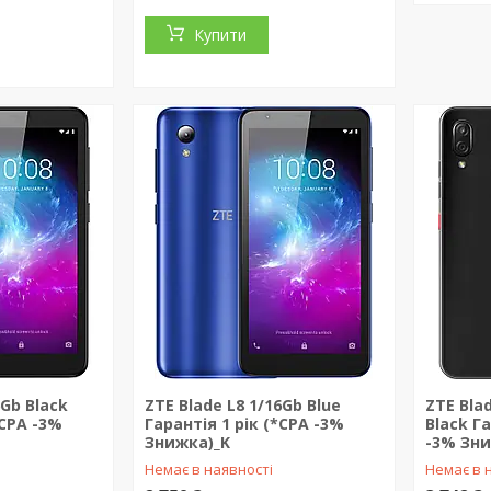
Купити
6Gb Black
ZTE Blade L8 1/16Gb Blue
ZTE Blad
*CPA -3%
Гарантія 1 рік (*CPA -3%
Black Га
Знижка)_K
-3% Зни
Немає в наявності
Немає в 