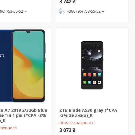
3 742 ₴
(96) 753-55-52
+380 (96) 753-55-52
de A7 2019 2/32Gb Blue
ZTE Blade A530 gray (*CPA
антія 1 рік (*CPA -3%
-3% Знижка)_K
)_K
Немає в наявності
наявності
3 073 ₴