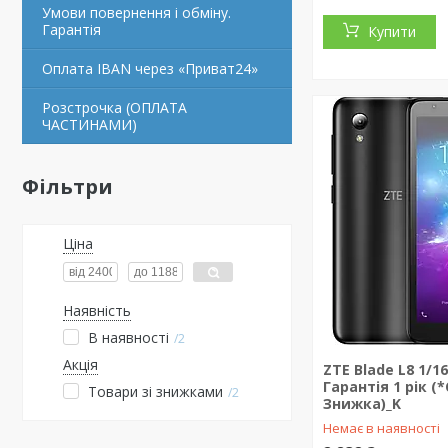
Умови повернення і обміну.
Гарантія
Купити
Оплата IBAN через «Приват24»
Розстрочка (ОПЛАТА
ЧАСТИНАМИ)
Фільтри
Ціна
Наявність
В наявності
2
Акція
ZTE Blade L8 1/1
Гарантія 1 рік (
Товари зі знижками
2
Знижка)_K
Немає в наявності