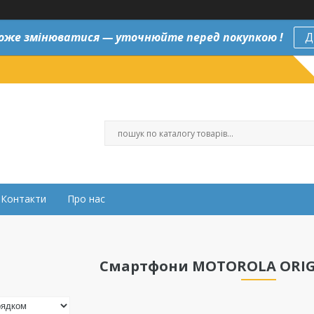
оже змінюватися — уточнюйте перед покупкою !
Д
Контакти
Про нас
Смартфони MOTOROLA ORIG