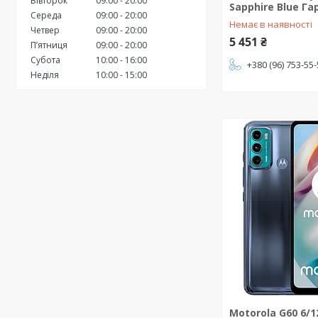
Вівторок
09:00
20:00
Sapphire Blue Га
Середа
09:00
20:00
Немає в наявності
Четвер
09:00
20:00
5 451 ₴
Пʼятниця
09:00
20:00
Субота
10:00
16:00
+380 (96) 753-55
Неділя
10:00
15:00
Motorola G60 6/