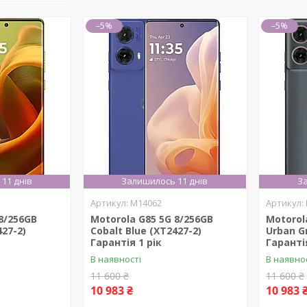
–5%
–5%
11 днів
Залишилось 11 днів
За
M14062
8/256GB
Motorola G85 5G 8/256GB
Motorol
427-2)
Cobalt Blue (XT2427-2)
Urban G
Гарантія 1 рік
Гарантія
В наявності
В наявно
11 600 ₴
11 600 ₴
10 983 ₴
10 983 