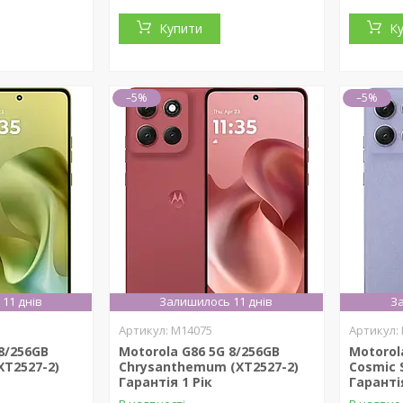
Купити
К
–5%
–5%
11 днів
Залишилось 11 днів
За
M14075
8/256GB
Motorola G86 5G 8/256GB
Motorol
XT2527-2)
Chrysanthemum (XT2527-2)
Cosmic 
Гарантія 1 Рік
Гарантія