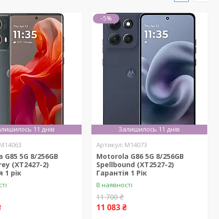
–5%
лишилось 11 днів
Залишилось 11 днів
M14063
M14073
a G85 5G 8/256GB
Motorola G86 5G 8/256GB
rey (XT2427-2)
Spellbound (XT2527-2)
 1 рік
Гарантія 1 Рік
сті
В наявності
11 700 ₴
₴
11 083 ₴