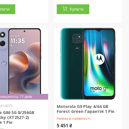
упити
Купити
лишилось 11 днів
M14075
Motorola G9 Play 4/64 GB
Forest Green Гарантія 1 Рік
a G86 5G 8/256GB
Sky (XT2527-2)
Немає в наявності
 1 Рік
5 451 ₴