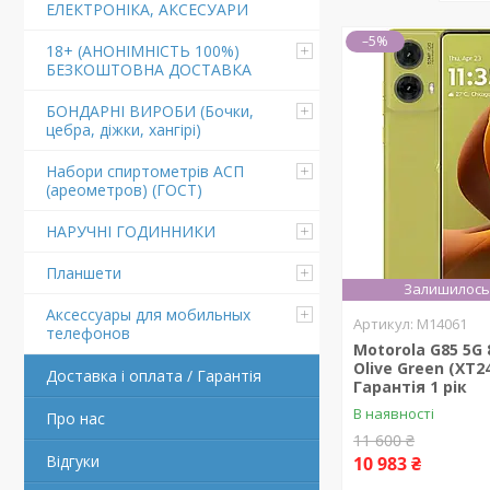
ЕЛЕКТРОНІКА, АКСЕСУАРИ
–5%
18+ (АНОНІМНІСТЬ 100%)
БЕЗКОШТОВНА ДОСТАВКА
БОНДАРНІ ВИРОБИ (Бочки,
цебра, діжки, хангірі)
Набори спиртометрів АСП
(ареометров) (ГОСТ)
НАРУЧНІ ГОДИННИКИ
Планшети
Залишилось 
Аксессуары для мобильных
M14061
телефонов
Motorola G85 5G 
Olive Green (XT2
Доставка і оплата / Гарантія
Гарантія 1 рік
В наявності
Про нас
11 600 ₴
Відгуки
10 983 ₴