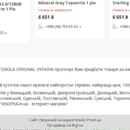
Mineral Grey Гарантія 1 рік
Sterling
32 6/128GB
ія 1 Рік
Немає в наявності
Немає в 
6 651 ₴
6 651 ₴
+380 (96) 753-55-52
+380 
-52
OTOROLA ORIGINAL УКРАЇНА пропонує Вам придбати товари за найк
ий куточок нашої країни в найкоротші терміни, найкраща ціна, 100
 Вінницькій, Волинській, Дніпропетровській, Донецькій, Житомир
колаївській, Одеській, Полтавській, Рівненській, Сумській, Тернопі
 "KNOPKA.in.ua - Інтернет-магазин"
Сайт створений на маркетплейсі
Prom.ua
Продавець на Bigl.ua