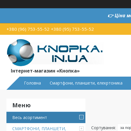
👉
Ціна м
+380 (96) 753-55-52
+380 (95) 753-55-52
Інтернет-магазин «Кнопка»
Головна
Смартфони, планшети, елекртоника
Весь асортимент
СМАРТФОНИ, ПЛАНШЕТИ,