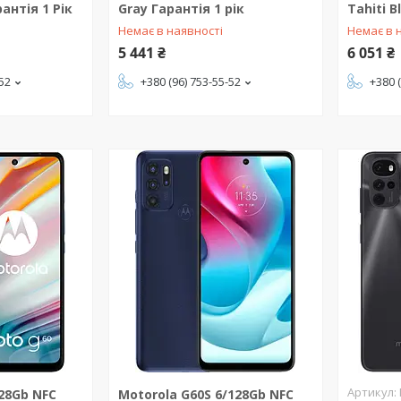
рантія 1 Рік
Gray Гарантія 1 рік
Tahiti B
Немає в наявності
Немає в 
5 441 ₴
6 051 ₴
-52
+380 (96) 753-55-52
+380 
128Gb NFC
Motorola G60S 6/128Gb NFC