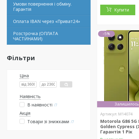
Умови повернення і обміну.
Гарантія
Купити
Оплата IBAN через «Приват24»
Розстрочка (ОПЛАТА
–5%
ЧАСТИНАМИ)
Фільтри
Ціна
Наявність
Залишилось 
В наявності
7
Акція
M14074
Motorola G86 5G 
Товари зі знижками
7
Golden Cypress (
Гарантія 1 Рік