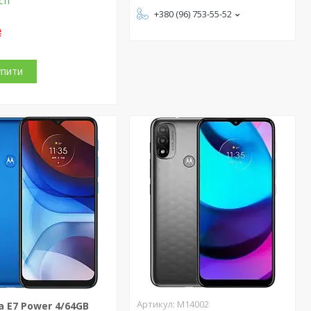
сті
+380 (96) 753-55-52
₴
упити
M14002
a E7 Power 4/64GB