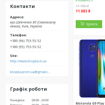
В наявності
Контакти
11 700 ₴
11 083 ₴
вул.Шевченка 80 (Самовивізу
Купити
немає), Київ, Україна
+380 (96) 753-55-52
+380 (95) 753-55-52
http://www.knopka.in.ua
knopka.prom.ua@gmail.com
Графік роботи
Понеділок
09:00
20:00
Motorola G9 Play