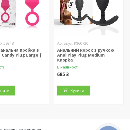
IXI59348
IXI60720
анальна пробка з
Анальний корок з ручкою
 Candy Plug Large |
Anal Play Plug Medium |
Knopka
сті
В наявності
685 ₴
упити
Купити
 Україні та регіонах.