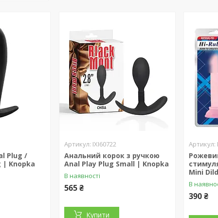
IXI60722
al Plug /
Анальний корок з ручкою
Рожеви
g | Knopka
Anal Play Plug Small | Knopka
стимул
Mini Dil
В наявності
В наявно
565 ₴
390 ₴
Купити