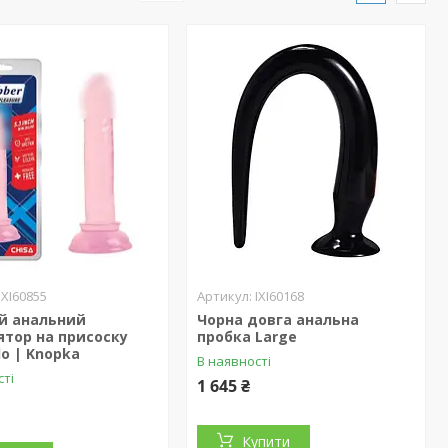
IXI60855
IXI60168
й анальний
Чорна довга анальна
ятор на присоску
пробка Large
do | Knopka
В наявності
сті
1 645 ₴
Купити