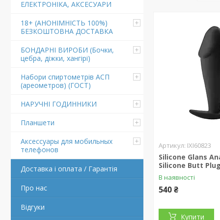
ЕЛЕКТРОНІКА, АКСЕСУАРИ
18+ (АНОНІМНІСТЬ 100%)
БЕЗКОШТОВНА ДОСТАВКА
БОНДАРНІ ВИРОБИ (Бочки,
цебра, діжки, хангірі)
Набори спиртометрів АСП
(ареометров) (ГОСТ)
НАРУЧНІ ГОДИННИКИ
Планшети
Аксессуары для мобильных
IXI60823
телефонов
Silicone Glans An
Silicone Butt Plu
Доставка і оплата / Гарантія
В наявності
Про нас
540 ₴
Відгуки
Купити