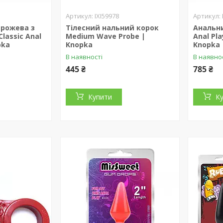
IXI59978
 рожева з
Тілесний нальний корок
Анальни
lassic Anal
Medium Wave Probe |
Anal Pla
pka
Knopka
Knopka
В наявності
В наявно
445 ₴
785 ₴
Купити
К