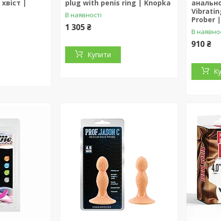
хвіст |
plug with penis ring | Knopka
анально
Vibratin
В наявності
Prober 
1 305 ₴
В наявно
910 ₴
Купити
К