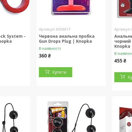
IXI59317
ock System -
Червона анальна пробка
Анальн
Knopka
Gun Drops Plug | Knopka
чорний 
Knopka
В наявності
В наявно
360 ₴
455 ₴
Купити
К