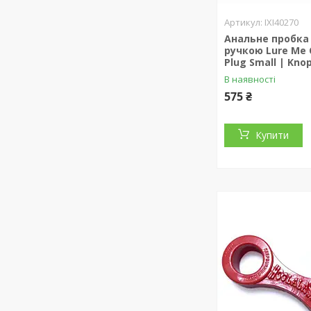
IXI40270
Анальне пробка
ручкою Lure Me C
Plug Small | Kno
В наявності
575 ₴
Купити