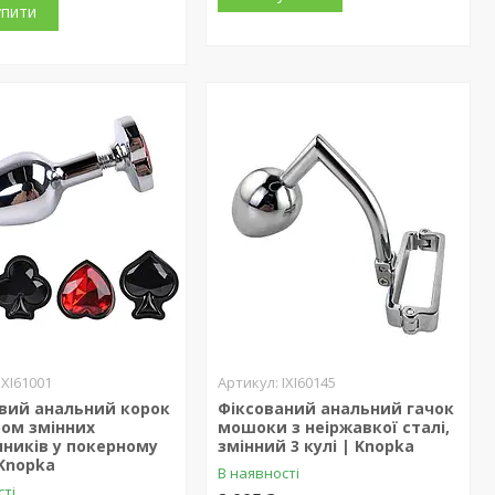
упити
IXI61001
IXI60145
вий анальний корок
Фіксований анальний гачок
ром змінних
мошоки з неіржавкої сталі,
ників у покерному
змінний 3 кулі | Knopka
 Knopka
В наявності
сті