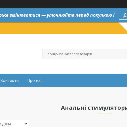
оже змінюватися — уточнюйте перед покупкою !
Д
Контакти
Про нас
Анальні стимулятори