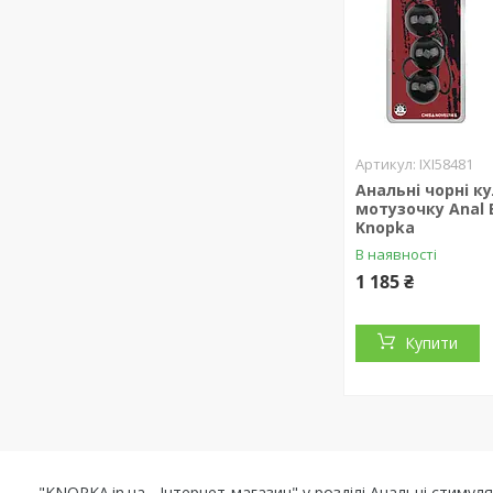
IXI58481
Анальні чорні ку
мотузочку Anal B
Knopka
В наявності
1 185 ₴
Купити
"KNOPKA.in.ua - Інтернет-магазин" у розділі Анальні стиму