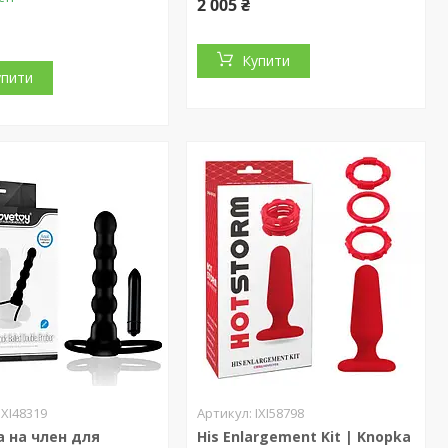
2 005 ₴
Купити
упити
IXI48319
IXI58798
 на член для
His Enlargement Kit | Knopka