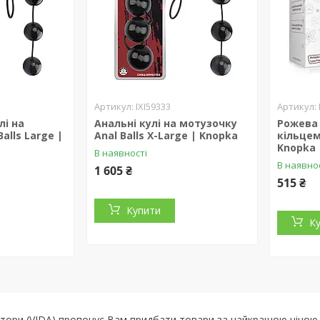
IXI59333
лі на
Анальні кулі на мотузочку
Рожева 
alls Large |
Anal Balls X-Large | Knopka
кільцем
Knopka
В наявності
В наявно
1 605 ₴
515 ₴
Купити
К
лятори (VIDA) пропонує Вам придбати товари за найкращою ціною в