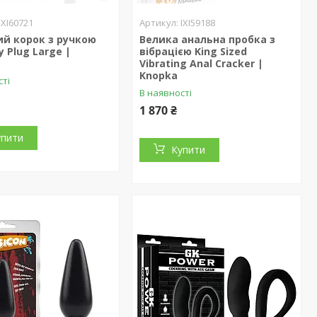
IXI60721
IXI59188
й корок з ручкою
Велика анальна пробка з
y Plug Large |
вібрацією King Sized
Vibrating Anal Cracker |
Knopka
сті
В наявності
1 870 ₴
упити
Купити