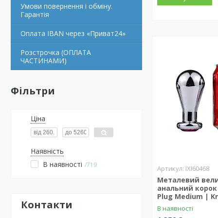
Умови повернення і обміну.
Гарантія
Оплата IBAN через «Приват24»
Розстрочка (ОПЛАТА
ЧАСТИНАМИ)
Фільтри
Ціна
Наявність
В наявності
719
IXI60468
Металевий вел
анальний корок 
Plug Medium | K
Контакти
В наявності