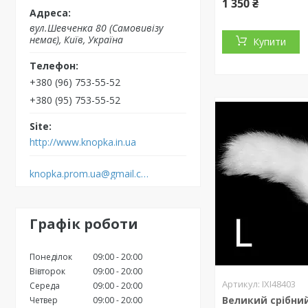
1 350 ₴
вул.Шевченка 80 (Самовивізу
немає), Київ, Україна
Купити
+380 (96) 753-55-52
+380 (95) 753-55-52
http://www.knopka.in.ua
knopka.prom.ua@gmail.com
Графік роботи
Понеділок
09:00
20:00
Вівторок
09:00
20:00
IXI48403
Середа
09:00
20:00
Великий срібни
Четвер
09:00
20:00