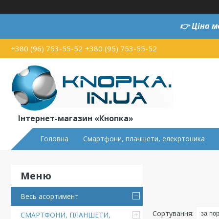
👉
Ціна м
+380 (96) 753-55-52
+380 (95) 753-55-52
Інтернет-магазин «Кнопка»
Головна
Смартфони, планшети, елекртоника
Весь асортимент
СМАРТФОНИ, ПЛАНШЕТИ,