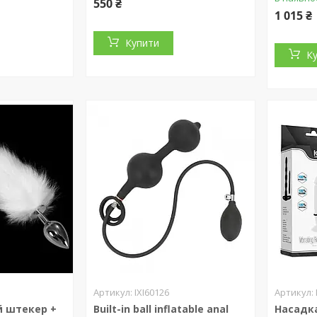
550 ₴
1 015 ₴
Купити
К
IXI60126
й штекер +
Built-in ball inflatable anal
Насадка