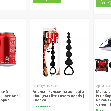
К
IXI59349
икий
Анальні кульки на зв'язці з
Метале
Super Anal
кільцем Elite Lovers Beads |
із набо
nopka
Knopka
наконеч
стилі |
В наявності
В наявно