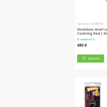
IXI58076
Hoolalass Anal L
Cockring Red | 
В наявності
480 ₴
Купити