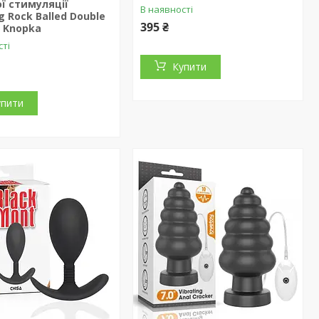
ї стимуляції
В наявності
g Rock Balled Double
395 ₴
| Knopka
сті
Купити
упити