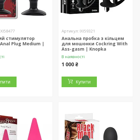
IXI58477
IXI59321
ий стимулятор
Анальна пробка з кільцем
Anal Plug Medium |
для мошонки Cockring With
Ass-gasm | Knopka
сті
В наявності
1 000 ₴
упити
Купити