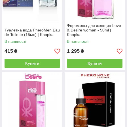
Феромоны для женщин Love
Туалетна вода PheroMen Eau
& Desire woman - 50ml |
de Toilette (15мл) | Knopka
Knopka
В наявності
В наявності
415
1 295
₴
₴
Купити
Купити