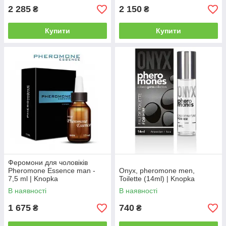
2 285
2 150
₴
₴
Купити
Купити
Феромони для чоловіків
Pheromone Essence man -
Onyx, pheromone men,
7,5 ml | Knopka
Toilette (14ml) | Knopka
В наявності
В наявності
1 675
740
₴
₴