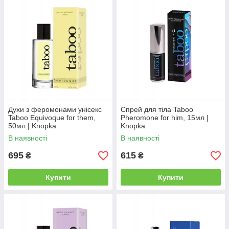
Духи з феромонами унісекс
Спрей для тіла Taboo
Taboo Equivoque for them,
Pheromone for him, 15мл |
50мл | Knopka
Knopka
В наявності
В наявності
695
615
₴
₴
Купити
Купити