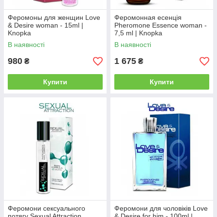
Феромоны для женщин Love
Феромонная есенція
& Desire woman - 15ml |
Pheromone Essence woman -
Knopka
7,5 ml | Knopka
В наявності
В наявності
980
1 675
₴
₴
Купити
Купити
Феромони сексуального
Феромони для чоловіків Love
потягу Sexual Attraction
& Desire for him - 100ml |