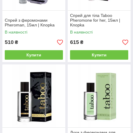
Спрей для тіла Taboo
Спрей з феромонами
Pheromone for her, 15мл |
Pheroman, 15мл | Knopka
Knopka
В наявності
В наявності
510
615
₴
₴
Купити
Купити
Духи з феомонами для