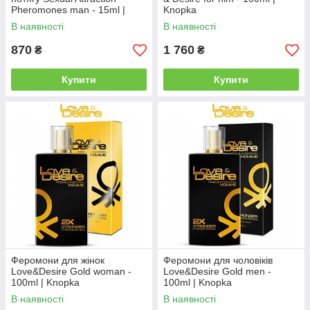
Pheromones man - 15ml |
Knopka
Knopka
В наявності
В наявності
870
1 760
₴
₴
Купити
Купити
Феромони для жінок
Феромони для чоловіків
Love&Desire Gold woman -
Love&Desire Gold men -
100ml | Knopka
100ml | Knopka
В наявності
В наявності