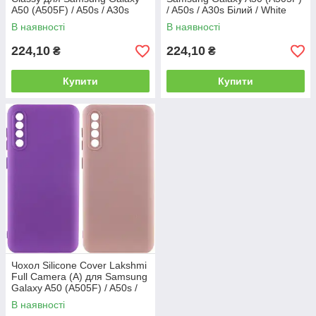
A50 (A505F) / A50s / A30s
/ A50s / A30s Білий / White
В наявності
В наявності
224,10
224,10
₴
₴
Купити
Купити
Чохол Silicone Cover Lakshmi
Full Camera (A) для Samsung
Galaxy A50 (A505F) / A50s /
A30s
В наявності