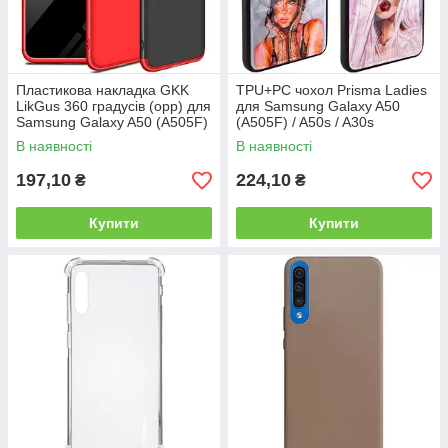
Пластикова накладка GKK
TPU+PC чохол Prisma Ladies
LikGus 360 градусів (opp) для
для Samsung Galaxy A50
Samsung Galaxy A50 (A505F)
(A505F) / A50s / A30s
/ A50s / A30s
В наявності
В наявності
197,10
224,10
₴
₴
Купити
Купити