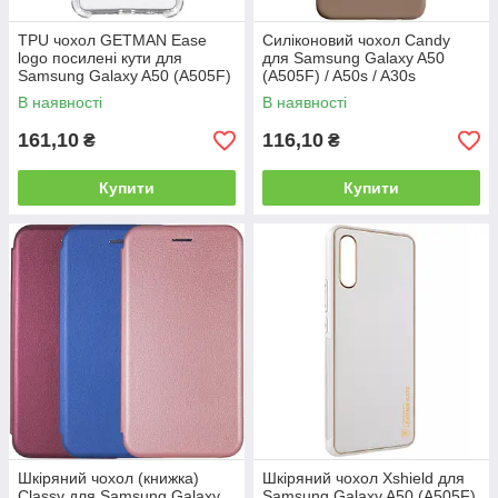
TPU чохол GETMAN Ease
Силіконовий чохол Candy
logo посилені кути для
для Samsung Galaxy A50
Samsung Galaxy A50 (A505F)
(A505F) / A50s / A30s
/ A50s / A30s
В наявності
В наявності
161,10
116,10
₴
₴
Купити
Купити
Шкіряний чохол (книжка)
Шкіряний чохол Xshield для
Classy для Samsung Galaxy
Samsung Galaxy A50 (A505F)