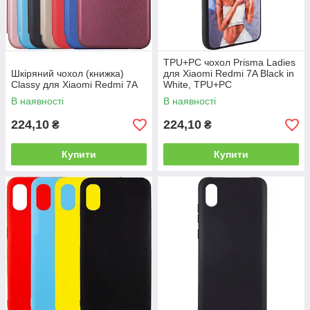
TPU+PC чохол Prisma Ladies
Шкіряний чохол (книжка)
для Xiaomi Redmi 7A Black in
Classy для Xiaomi Redmi 7A
White, TPU+PC
В наявності
В наявності
224,10
224,10
₴
₴
Купити
Купити