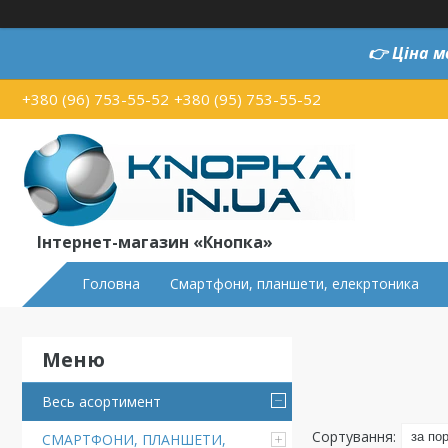
👉
Ціна м
+380 (96) 753-55-52
+380 (95) 753-55-52
Інтернет-магазин «Кнопка»
Головна
Смартфони, планшети, елекртоника
Весь асортимент
СМАРТФОНИ, ПЛАНШЕТИ,