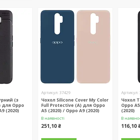
37429
урний (з
Чохол Silicone Cover My Color
Чохол T
) для Oppo
Full Protective (A) для Oppo
Oppo A5
A9 (2020)
A5 (2020) / Oppo A9 (2020)
(2020)
В наявності
В наявно
251,10 ₴
116,10 