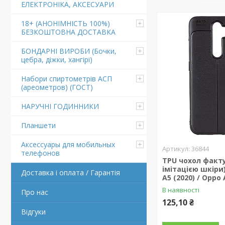
ЕЛЕКТРОНІКА, АКСЕСУАРИ
18+ (АНОНІМНІСТЬ 100%)
БЕЗКОШТОВНА ДОСТАВКА
БОНДАРНІ ВИРОБИ (Бочки,
цебра, діжки, хангірі)
Набори спиртометрів АСП
(ареометров) (ГОСТ)
НАРУЧНІ ГОДИННИКИ
Планшети
Аксессуары для мобильных
36844
телефонов
TPU чохол факт
імітацією шкіри
Доставка і оплата / Гарантія
A5 (2020) / Oppo 
В наявності
Про нас
125,10 ₴
Відгуки