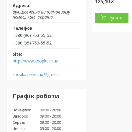
125,10 ₴
вул.Шевченка 80 (Самовивізу
немає), Київ, Україна
Купити
+380 (96) 753-55-52
+380 (95) 753-55-52
http://www.knopka.in.ua
knopka.prom.ua@gmail.com
Графік роботи
Понеділок
09:00
20:00
Вівторок
09:00
20:00
Середа
09:00
20:00
Четвер
09:00
20:00