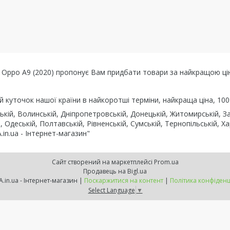
 / Oppo A9 (2020) пропонує Вам придбати товари за найкращою цін
ий куточок нашої країни в найкоротші терміни, найкраща ціна, 100
ькій, Волинській, Дніпропетровській, Донецькій, Житомирській, Зак
, Одеській, Полтавській, Рівненській, Сумській, Тернопільській, Ха
in.ua - Інтернет-магазин"
Сайт створений на маркетплейсі
Prom.ua
Продавець на Bigl.ua
KNOPKA.in.ua - Інтернет-магазин |
Поскаржитися на контент
|
Політика конфіденц
Select Language
▼