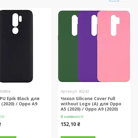
36864
40242
PU Epik Black для
Чохол Silicone Cover Full
 (2020) / Oppo A9
without Logo (A) для Oppo
A5 (2020) / Oppo A9 (2020)
сті
В наявності
₴
152,10 ₴