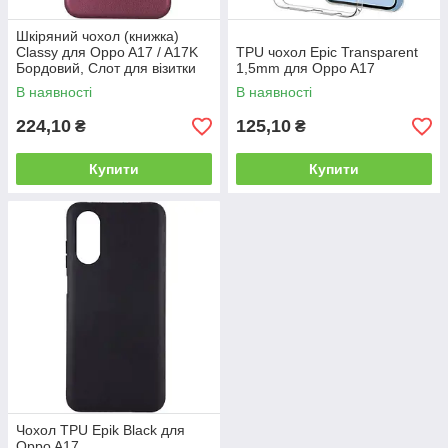
Шкіряний чохол (книжка)
Classy для Oppo A17 / A17K
TPU чохол Epic Transparent
Бордовий, Слот для візитки
1,5mm для Oppo A17
В наявності
В наявності
224,10
125,10
₴
₴
Купити
Купити
Чохол TPU Epik Black для
Oppo A17