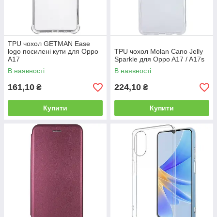
TPU чохол GETMAN Ease
logo посилені кути для Oppo
TPU чохол Molan Cano Jelly
A17
Sparkle для Oppo A17 / A17s
В наявності
В наявності
161,10
224,10
₴
₴
Купити
Купити