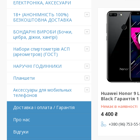
ЕЛЕКТРОНІКА, АКСЕСУАРИ
18+ (АНОНІМНІСТЬ 100%)
БЕЗКОШТОВНА ДОСТАВКА
БОНДАРНІ ВИРОБИ (Бочки,
цебра, діжки, хангірі)
Набори спиртометрів АСП
(ареометров) (ГОСТ)
НАРУЧНІ ГОДИННИКИ
Планшети
Аксессуары для мобильных
Huawei Honor 9 L
телефонов
Black Гарантія 1
Немає в наявності
Доставка і оплата / Гарантія
4 400 ₴
Про нас
+380 (96) 753-55
Відгуки