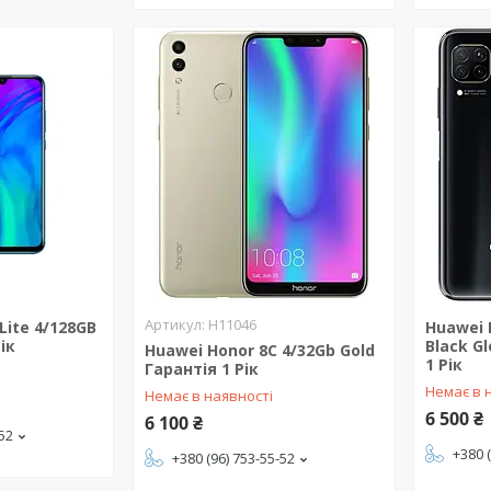
H11046
Lite 4/128GB
Huawei 
ік
Black Gl
Huawei Honor 8C 4/32Gb Gold
1 Рік
Гарантія 1 Рік
Немає в 
Немає в наявності
6 500 ₴
6 100 ₴
-52
+380 
+380 (96) 753-55-52