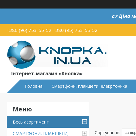
👉
Ціна м
+380 (96) 753-55-52
+380 (95) 753-55-52
Інтернет-магазин «Кнопка»
Головна
Смартфони, планшети, елекртоника
Весь асортимент
СМАРТФОНИ, ПЛАНШЕТИ,