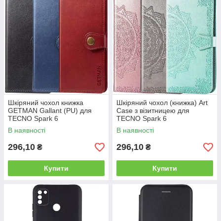
Шкіряний чохол книжка
Шкіряний чохол (книжка) Art
GETMAN Gallant (PU) для
Case з візитницею для
TECNO Spark 6
TECNO Spark 6
В наявності
В наявності
296,10
296,10
₴
₴
Купити
Купити