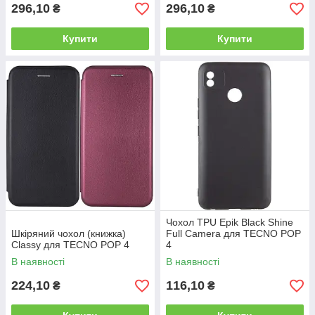
296,10
296,10
₴
₴
Купити
Купити
Чохол TPU Epik Black Shine
Шкіряний чохол (книжка)
Full Camera для TECNO POP
Classy для TECNO POP 4
4
В наявності
В наявності
224,10
116,10
₴
₴