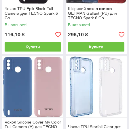
Чохол TPU Epik Black Full
Шкіряний чохол книжка
Camera для TECNO Spark 6
GETMAN Gallant (PU) для
Go
TECNO Spark 6 Go
В наявності
В наявності
116,10
296,10
₴
₴
Купити
Купити
Чохол Silicone Cover My Color
Full Camera (A) для TECNO
Чохол TPU Starfall Clear для