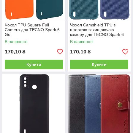
Чохол TPU Square Full
Чохол Camshield TPU зі
Camera для TECNO Spark 6
шторкою захищаючою
Go
камеру для TECNO Spark 6
Go
В наявності
В наявності
170,10
170,10
₴
₴
Купити
Купити